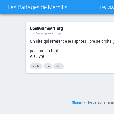
Les Partages de Memiks
TAG CL
OpenGameArt.org
http://opengameart.org/
Un site qui référence les sprites libre de droit
pas mal du tout...
A suivre
sprite
jeu
libre
Shaarli
- The personal, mi