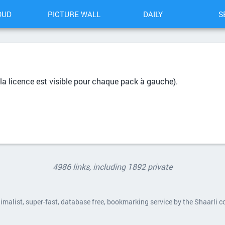
OUD
PICTURE WALL
DAILY
S
s (la licence est visible pour chaque pack à gauche).
4986 links, including 1892 private
nimalist, super-fast, database free, bookmarking service by the Shaarli