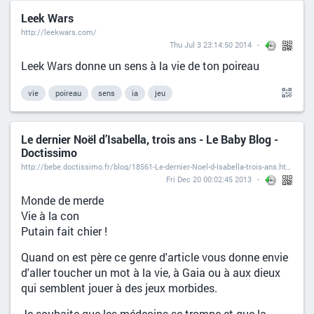
Leek Wars
http://leekwars.com/
Thu Jul 3 23:14:50 2014
Leek Wars donne un sens à la vie de ton poireau
vie
poireau
sens
ia
jeu
Le dernier Noël d’Isabella, trois ans - Le Baby Blog -
Doctissimo
http://bebe.doctissimo.fr/blog/18561-Le-dernier-Noel-d-Isabella-trois-ans.html
Fri Dec 20 00:02:45 2013
Monde de merde
Vie à la con
Putain fait chier !
Quand on est père ce genre d'article vous donne envie
d'aller toucher un mot à la vie, à Gaia ou à aux dieux
qui semblent jouer à des jeux morbides.
Je souhaite que les médecins se trompe et que la