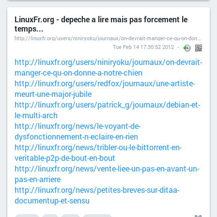
LinuxFr.org - depeche a lire mais pas forcement le
temps...
http://linuxfr.org/users/niniryoku/journaux/on-devrait-manger-ce-qu-on-donne-a-notre-chien
Tue Feb 14 17:30:52 2012
http://linuxfr.org/users/niniryoku/journaux/on-devrait-
manger-ce-qu-on-donne-a-notre-chien
http://linuxfr.org/users/redfox/journaux/une-artiste-
meurt-une-major-jubile
http://linuxfr.org/users/patrick_g/journaux/debian-et-
le-multi-arch
http://linuxfr.org/news/le-voyant-de-
dysfonctionnement-n-eclaire-en-rien
http://linuxfr.org/news/tribler-ou-le-bittorrent-en-
veritable-p2p-de-bout-en-bout
http://linuxfr.org/news/vente-liee-un-pas-en-avant-un-
pas-en-arriere
http://linuxfr.org/news/petites-breves-sur-ditaa-
documentup-et-sensu