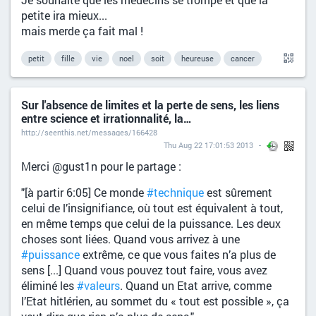
petite ira mieux...
mais merde ça fait mal !
petit
fille
vie
noel
soit
heureuse
cancer
Sur l'absence de limites et la perte de sens, les liens
entre science et irrationnalité, la…
http://seenthis.net/messages/166428
Thu Aug 22 17:01:53 2013
Merci @gust1n pour le partage :
"[à partir 6:05] Ce monde
#technique
est sûrement
celui de l’insignifiance, où tout est équivalent à tout,
en même temps que celui de la puissance. Les deux
choses sont liées. Quand vous arrivez à une
#puissance
extrême, ce que vous faites n’a plus de
sens [...] Quand vous pouvez tout faire, vous avez
éliminé les
#valeurs
. Quand un Etat arrive, comme
l’Etat hitlérien, au sommet du « tout est possible », ça