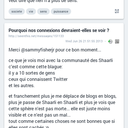
veut dire que rien n’a plus de sens."
societe
vie
sens
puissance
Pourquoi nos connexions devraient-elles se voir ?
http://seenthis.net/messages/151133
Wed Jun 26 21:51:55 2013
Merci @sammyfisherjr pour ce bon moment...
ce que je vois moi avec la communauté des Shaarli
c'est comme cette blague:
il y a 10 sortes de gens
ceux qui connaissent Twitter
et les autres.
et franchement plus je me déplace de blogs en blogs,
plus je passe de Shaarli en Shaarli et plus je vois que
cette sphère n'est pas morte... elle est juste moins
visible et ce n'est pas un mal...
tout comme certaines choses ne sont bonnes que si
elles sont cachés :p