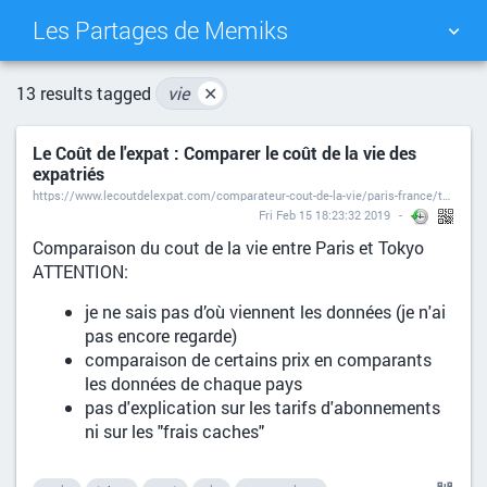
Les Partages de Memiks
TAG CLOUD
PICTURE WALL
13 results tagged
vie
✕
Le Coût de l'expat : Comparer le coût de la vie des
DAILY
SEARCH
expatriés
https://www.lecoutdelexpat.com/comparateur-cout-de-la-vie/paris-france/tokyo-japon
Fri Feb 15 18:23:32 2019
Comparaison du cout de la vie entre Paris et Tokyo
ATTENTION:
je ne sais pas d’où viennent les données (je n'ai
pas encore regarde)
comparaison de certains prix en comparants
les données de chaque pays
pas d'explication sur les tarifs d'abonnements
ni sur les "frais caches"