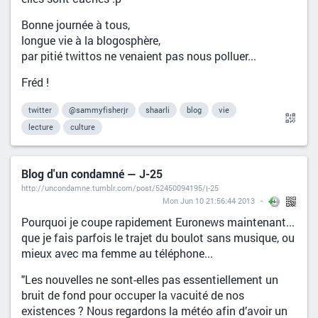
Bonne journée à tous,
longue vie à la blogosphère,
par pitié twittos ne venaient pas nous polluer...
Fréd !
twitter
@sammyfisherjr
shaarli
blog
vie
lecture
culture
Blog d'un condamné — J-25
http://uncondamne.tumblr.com/post/52450094195/j-25
Mon Jun 10 21:56:44 2013
Pourquoi je coupe rapidement Euronews maintenant...
que je fais parfois le trajet du boulot sans musique, ou
mieux avec ma femme au téléphone...
"Les nouvelles ne sont-elles pas essentiellement un
bruit de fond pour occuper la vacuité de nos
existences ? Nous regardons la météo afin d’avoir un