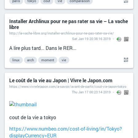
paris
tokyo
cout
vie
comparaison
Installer Archlinux pour ne pas rater sa vie – La vache
libre
http://la-vache-libre.org/installer-archlinux-pour-ne-pas-rater-sa-vie/
Sat Jan 19 20:38:16 2019
A lire plus tard... Dans le RER...
linux
arch
moment
vie
Le coût de la vie au Japon | Vivre le Japon.com
https://www.vivrelejapon.com/a-savoir/avant-de-partir/cout-vie-japon-tokyo
Thu Jan 17 00:23:14 2019
cout de la vie a tokyo
https://www.numbeo.com/cost-of-living/in/Tokyo?
displayCurrency=EUR