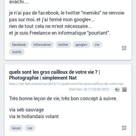
avachi....
je n'ai pas de facebook, le twitter "memiks" ne renvoie
pas sur moi, et j'ai fermé mon google+...
rien de tout cela ne m'est nécessaire...
et je suis Freelance en informatique "pourtant".
facebook
information
twitter
google+
vie
inutile
quels sont les gros cailloux de votre vie ? |
Photographie | simplement Nat
http://nat.fam-martel.eu/2012/11/quels-sont-les-gros-cailloux-de-votre-vie/
Wed Nov 28 17:50:00 2012
Très bonne leçon de vie, très bon concept à suivre.
via seb sauvage
via le hollandais volant
lecon
vie