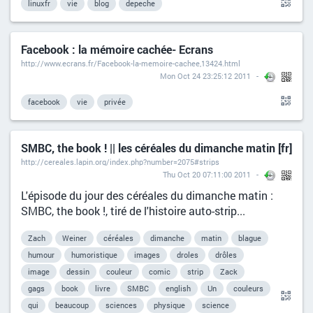
linuxfr
vie
blog
depeche
Facebook : la mémoire cachée- Ecrans
http://www.ecrans.fr/Facebook-la-memoire-cachee,13424.html
Mon Oct 24 23:25:12 2011
facebook
vie
privée
SMBC, the book ! || les céréales du dimanche matin [fr]
http://cereales.lapin.org/index.php?number=2075#strips
Thu Oct 20 07:11:00 2011
L'épisode du jour des céréales du dimanche matin :
SMBC, the book !, tiré de l'histoire auto-strip...
Zach
Weiner
céréales
dimanche
matin
blague
humour
humoristique
images
droles
drôles
image
dessin
couleur
comic
strip
Zack
gags
book
livre
SMBC
english
Un
couleurs
qui
beaucoup
sciences
physique
science