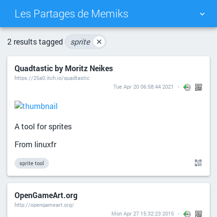
Les Partages de Memiks
TAG CLOUD
PICTURE WALL
2 results tagged
sprite
✕
Quadtastic by Moritz Neikes
DAILY
SEARCH
https://25a0.itch.io/quadtastic
Tue Apr 20 06:58:44 2021
A tool for sprites
From linuxfr
sprite tool
OpenGameArt.org
http://opengameart.org/
Mon Apr 27 15:32:23 2015