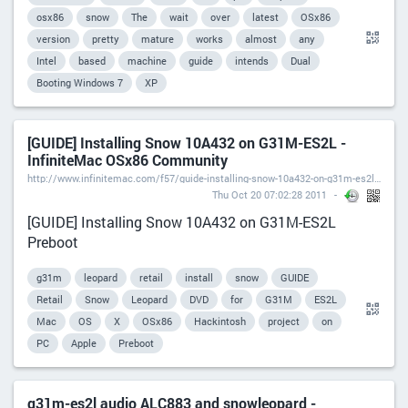
osx86
snow
The
wait
over
latest
OSx86
version
pretty
mature
works
almost
any
Intel
based
machine
guide
intends
Dual
Booting Windows 7
XP
[GUIDE] Installing Snow 10A432 on G31M-ES2L -
InfiniteMac OSx86 Community
http://www.infinitemac.com/f57/guide-installing-snow-10a432-on-g31m-es2l-t3672/
Thu Oct 20 07:02:28 2011
[GUIDE] Installing Snow 10A432 on G31M-ES2L
Preboot
g31m
leopard
retail
install
snow
GUIDE
Retail
Snow
Leopard
DVD
for
G31M
ES2L
Mac
OS
X
OSx86
Hackintosh
project
on
PC
Apple
Preboot
g31m-es2l audio ALC883 and snowleopard -