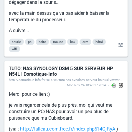
dégager dans la souris...
avec la main dessus ça va pas aider à baisser la
température du processeur.
A suivre...
sourie
pc
boite
mouse
box
arm
hdmi
wifi
TUTO: NAS SYNOLOGY DSM 5 SUR SERVEUR HP
N54L | Domotique-Info
http://domotique-info.fr/2014/06/tuto-nas-synology-serveur-hp-n54l-vmware-esxi-5-5/
Mon Nov 24 18:43:17 2014
Merci pour ce lien ;)
je vais regarder cela de plus près, moi qui veut me
construire un PC/NAS pour avoir un peu plus de
puissance que ma Cubieboard.
(via :
http://lalleau.com.free.fr/index.php5?4GjRyA
)