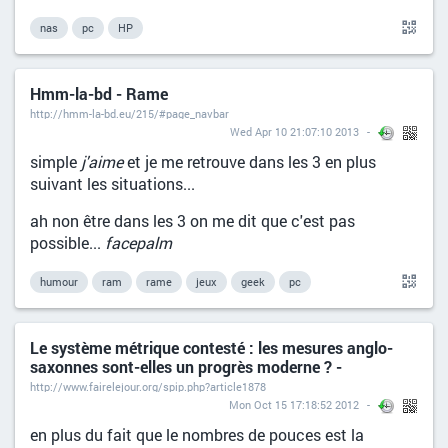
nas
pc
HP
Hmm-la-bd - Rame
http://hmm-la-bd.eu/215/#page_navbar
Wed Apr 10 21:07:10 2013
simple
j'aime
et je me retrouve dans les 3 en plus
suivant les situations...
ah non être dans les 3 on me dit que c'est pas
possible...
facepalm
humour
ram
rame
jeux
geek
pc
Le système métrique contesté : les mesures anglo-
saxonnes sont-elles un progrès moderne ? -
http://www.fairelejour.org/spip.php?article1878
Mon Oct 15 17:18:52 2012
en plus du fait que le nombres de pouces est la