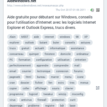
Aidewindows.net
http://www.aidewindows.net/reseaumacpc.php
Thu Oct 20 07:01:06 2011
Aide gratuite pour débutant sur Windows, conseils
pour l'utilisation d'Internet avec les logiciels Internet
Explorer et Outlook Express, trucs divers.
Alain
MEST
aide
internet
windows
98
XP
explorer
outlook
butant
buter
conseils
astuces
trucs
gratuit
actualit
informatique
assistance
concarneau
quimper
finistere
domicile
ordinateur
PC
formation
configuration
utilisation
entretien
perfectionnement
apprendre
comprendre
mail
email
courrier
lectronique
connexion
forums
pageweb
html
bureau
marrer
menu
icone
cran
dossier
fichier
fen
ecirc
tres
menus
copier
coller
affichage
souris
clavier
programme
logiciel
tweakui
winzip
msconfig
virus
antivirus
firewall
protection
curit
depannage
probleme
registre
bdr
base