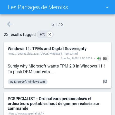
Les Partages de Memiks
TAG CLOUD
PICTURE WALL
p
1 / 2
23 results tagged
PC
✕
DAILY
SEARCH
Windows 11: TPMs and Digital Sovereignty
https://secret.club/2021/06/28/windows11-tpms.html
Sun Aug 8 08:12:55 2021
Surely why Microsoft wants TPM 2.0 in Windows 11 !
To push DRM contents ...
pc Microsoft Windows tpm
PCSPECIALIST - Ordinateurs personnalisés et
ordinateurs portables haut de gamme réalisés sur
commande
https://www.pcspecialist.fr/