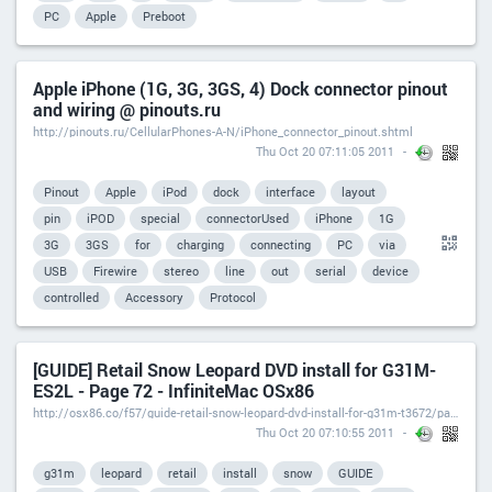
PC
Apple
Preboot
Apple iPhone (1G, 3G, 3GS, 4) Dock connector pinout
and wiring @ pinouts.ru
http://pinouts.ru/CellularPhones-A-N/iPhone_connector_pinout.shtml
Thu Oct 20 07:11:05 2011
Pinout
Apple
iPod
dock
interface
layout
pin
iPOD
special
connectorUsed
iPhone
1G
3G
3GS
for
charging
connecting
PC
via
USB
Firewire
stereo
line
out
serial
device
controlled
Accessory
Protocol
[GUIDE] Retail Snow Leopard DVD install for G31M-
ES2L - Page 72 - InfiniteMac OSx86
http://osx86.co/f57/guide-retail-snow-leopard-dvd-install-for-g31m-t3672/page72.html
Thu Oct 20 07:10:55 2011
g31m
leopard
retail
install
snow
GUIDE