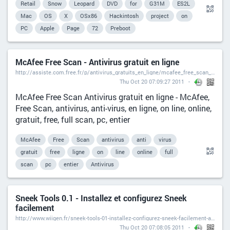
Retail
Snow
Leopard
DVD
for
G31M
ES2L
Mac
OS
X
OSx86
Hackintosh
project
on
PC
Apple
Page
72
Preboot
McAfee Free Scan - Antivirus gratuit en ligne
http://assiste.com.free.fr/p/antivirus_gratuits_en_ligne/mcafee_free_scan_antivirus_gratuit_en_ligne.html
Thu Oct 20 07:09:27 2011
McAfee Free Scan Antivirus gratuit en ligne - McAfee,
Free Scan, antivirus, anti-virus, en ligne, on line, online,
gratuit, free, full scan, pc, entier
McAfee
Free
Scan
antivirus
anti
virus
gratuit
free
ligne
on
line
online
full
scan
pc
entier
Antivirus
Sneek Tools 0.1 - Installez et configurez Sneek
facilement
http://www.wiigen.fr/sneek-tools-01-installez-configurez-sneek-facilement-actualite-4504.html
Thu Oct 20 07:08:05 2011