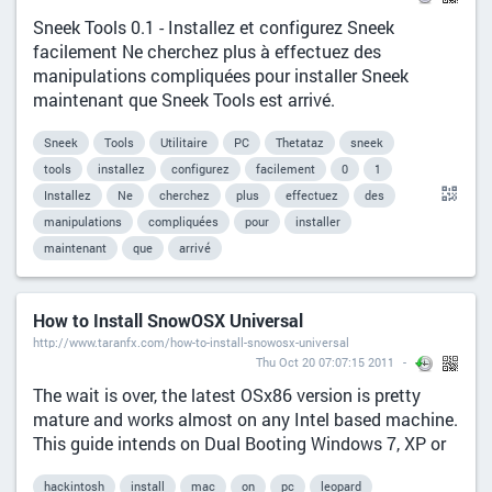
Sneek Tools 0.1 - Installez et configurez Sneek
facilement Ne cherchez plus à effectuez des
manipulations compliquées pour installer Sneek
maintenant que Sneek Tools est arrivé.
Sneek
Tools
Utilitaire
PC
Thetataz
sneek
tools
installez
configurez
facilement
0
1
Installez
Ne
cherchez
plus
effectuez
des
manipulations
compliquées
pour
installer
maintenant
que
arrivé
How to Install SnowOSX Universal
http://www.taranfx.com/how-to-install-snowosx-universal
Thu Oct 20 07:07:15 2011
The wait is over, the latest OSx86 version is pretty
mature and works almost on any Intel based machine.
This guide intends on Dual Booting Windows 7, XP or
hackintosh
install
mac
on
pc
leopard