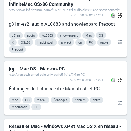
InfiniteMac OSx86 Community
http://www.infinitemac.com/f57/g31m-es2l-audio-alc883-and-snowleopard-t3309/
Thu Oct 20 07:02:27 2011
g31m-es2l audio ALC883 and snowleopard Preboot
g31m
audio
ALC883
snowleopard
Mac
OS
X
OSx86
Hackintosh
project
on
PC
Apple
Preboot
[rg] - Mac OS - Mac <=> PC
http://naxos.biomedicale.univ-paris5.fr/rg/?Mac-PC
Thu Oct 20 07:01:07 2011
Échanges de fichiers entre Macintosh et PC.
Mac
OS
réseau
Échanges
fichiers
entre
Macintosh
PC
Réseau et Mac - Windows XP et Mac OS X en réseau -