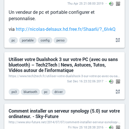
Thu Apr 25 21:08:00 2019
Un vendeur de pc et portable configurer et
personnalise.
via
http://nicolas-delsaux.hd.free.fr/Shaarli/?_6lvkQ
pc
portable
config
perso
Utiliser votre Dualshock 3 sur votre PC (avec ou sans
bluetooth) – Tech2Tech | News, Astuces, Tutos,
Vidéos autour de l'informatique
https://www.tech2tech.fr/utiliser-votre-dualshock-3-sur-votre-pc-avec-ou-sans-bluetooth/
Sat Dec 16 23:32:06 2017
ps3
bluetooth
pc
driver
Comment installer un serveur synology (5.0) sur votre
ordinateur. - Sky-Future
http://www.sky-future.net/2014/07/07/comment-installer-serveur-synology-5-0-ordinateur/
Fri Nov 25 18:28:38 2016