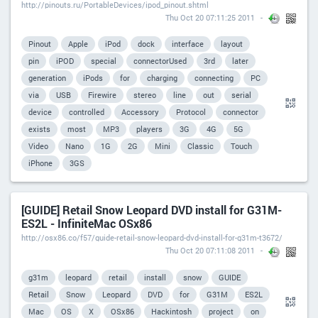
http://pinouts.ru/PortableDevices/ipod_pinout.shtml
Thu Oct 20 07:11:25 2011
Pinout
Apple
iPod
dock
interface
layout
pin
iPOD
special
connectorUsed
3rd
later
generation
iPods
for
charging
connecting
PC
via
USB
Firewire
stereo
line
out
serial
device
controlled
Accessory
Protocol
connector
exists
most
MP3
players
3G
4G
5G
Video
Nano
1G
2G
Mini
Classic
Touch
iPhone
3GS
[GUIDE] Retail Snow Leopard DVD install for G31M-
ES2L - InfiniteMac OSx86
http://osx86.co/f57/guide-retail-snow-leopard-dvd-install-for-g31m-t3672/
Thu Oct 20 07:11:08 2011
g31m
leopard
retail
install
snow
GUIDE
Retail
Snow
Leopard
DVD
for
G31M
ES2L
Mac
OS
X
OSx86
Hackintosh
project
on