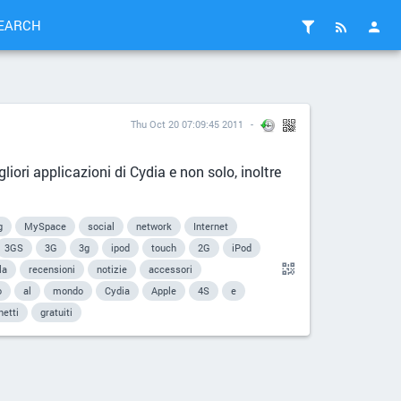
EARCH
Thu Oct 20 07:09:45 2011
liori applicazioni di Cydia e non solo, inoltre
g
MySpace
social
network
Internet
3GS
3G
3g
ipod
touch
2G
iPod
la
recensioni
notizie
accessori
o
al
mondo
Cydia
Apple
4S
e
hetti
gratuiti