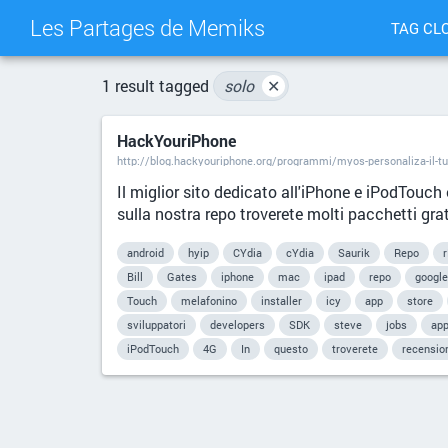
Les Partages de Memiks
TAG CL
1 result tagged
solo
✕
HackYouriPhone
http://blog.hackyouriphone.org/programmi/myos-personaliza-il-tu
Il miglior sito dedicato all'iPhone e iPodTouch 
sulla nostra repo troverete molti pacchetti gra
android
hyip
CYdia
cYdia
Saurik
Repo
Bill
Gates
iphone
mac
ipad
repo
google
Touch
melafonino
installer
icy
app
store
sviluppatori
developers
SDK
steve
jobs
app
iPodTouch
4G
In
questo
troverete
recensio