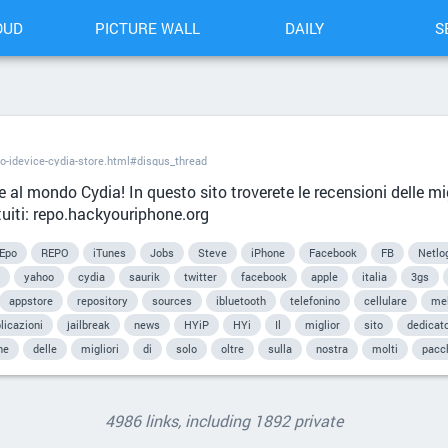
OUD
PICTURE WALL
DAILY
S
o-idevice-cydia-store.html#disqus_thread
e al mondo Cydia! In questo sito troverete le recensioni delle mig
tuiti: repo.hackyouriphone.org
rEpo
REPO
iTunes
Jobs
Steve
iPhone
Facebook
FB
Netlo
yahoo
cydia
saurik
twitter
facebook
apple
italia
3gs
appstore
repository
sources
ibluetooth
telefonino
cellulare
me
licazioni
jailbreak
news
HYiP
HYi
Il
miglior
sito
dedicat
ne
delle
migliori
di
solo
oltre
sulla
nostra
molti
pacc
4986 links, including 1892 private