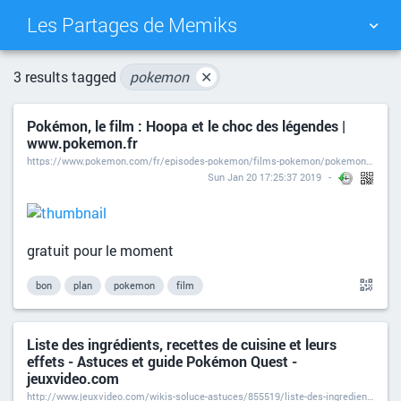
Les Partages de Memiks
TAG CLOUD
PICTURE WALL
3 results tagged
pokemon
✕
Pokémon, le film : Hoopa et le choc des légendes |
DAILY
SEARCH
www.pokemon.fr
https://www.pokemon.com/fr/episodes-pokemon/films-pokemon/pokemon-le-film-hoopa-et-le-choc-des-legendes-2015
Sun Jan 20 17:25:37 2019
gratuit pour le moment
bon
plan
pokemon
film
Liste des ingrédients, recettes de cuisine et leurs
effets - Astuces et guide Pokémon Quest -
jeuxvideo.com
http://www.jeuxvideo.com/wikis-soluce-astuces/855519/liste-des-ingredients-recettes-de-cuisine-et-leurs-effets.htm