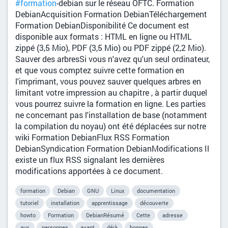
#formation
-debian sur le réseau OFTC. Formation
DebianAcquisition Formation DebianTéléchargement
Formation DebianDisponibilité Ce document est
disponible aux formats : HTML en ligne ou HTML
zippé (3,5 Mio), PDF (3,5 Mio) ou PDF zippé (2,2 Mio).
Sauver des arbresSi vous n'avez qu'un seul ordinateur,
et que vous comptez suivre cette formation en
l'imprimant, vous pouvez sauver quelques arbres en
limitant votre impression au chapitre , à partir duquel
vous pourrez suivre la formation en ligne. Les parties
ne concernant pas l'installation de base (notamment
la compilation du noyau) ont été déplacées sur notre
wiki Formation DebianFlux RSS Formation
DebianSyndication Formation DebianModifications Il
existe un flux RSS signalant les dernières
modifications apportées à ce document.
formation
Debian
GNU
Linux
documentation
tutoriel
installation
apprentissage
découverte
howto
Formation
DebianRésumé
Cette
adresse
aux
personnes
ayant
déjà
bonnes