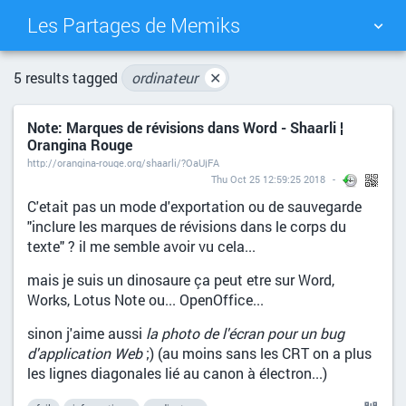
Les Partages de Memiks
TAG CLOUD
PICTURE WALL
5 results tagged
ordinateur
✕
Note: Marques de révisions dans Word - Shaarli ¦
DAILY
SEARCH
Orangina Rouge
http://orangina-rouge.org/shaarli/?OaUjFA
Thu Oct 25 12:59:25 2018
C'etait pas un mode d'exportation ou de sauvegarde
"inclure les marques de révisions dans le corps du
texte" ? il me semble avoir vu cela...
mais je suis un dinosaure ça peut etre sur Word,
Works, Lotus Note ou... OpenOffice...
sinon j'aime aussi
la photo de l'écran pour un bug
d'application Web
;) (au moins sans les CRT on a plus
les lignes diagonales lié au canon à électron...)