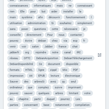
connaissances
informatiques
mais
ne
connaissant
rien
Elle
pour
but
aider
installer
la
main
système
afin
découvrir
fonctionnement
l
utilisation
administration
Si
souhaitez
simplement
sans
poser
questions
cette
nécessaire
je
conseille
directement
Pour
nous
contacter
pouvez
écrire
debian
chez
via
ecp
fr
venir
voir
salon
Jabber
france
chat
jabberfr
org
rejoindre
notre
canal
IRC
réseau
OFTC
DebianAcquisition
DebianTéléchargement
DebianDisponibilité
Ce
document
disponible
formats
HTML
ligne
zippé
Mio
PDF
impression
A4
EPUB
lecture
électronique
Sauver
des
arbresSi
avez
qu
seul
ordinateur
que
comptez
suivre
imprimant
pouvez
sauver
quelques
arbres
limitant
votre
au
chapitre
partir
duquel
pourrez
Les
parties
concernant
base
notamment
compilation