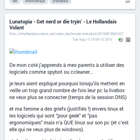
fail
informatique
ordinateur
Lunatopia - Get nerd or die tryin' - Le Hollandais
Volant
http://lehollandaisvolant.net/index.php?mode=links&id=20130813001027
Tue Aug 13 19:09:15 2013
De mon coté j'apprends à mes parents à utiliser des
logiciels comme spybot ou ccleaner...
je leurs aient expliqué pourquoi lorsqu'ils mettent en
veille un trop grand nombre de fois leur pc la livebox
ne veux plus se connecter (temps de la session DNS)
et ma femme a des griefs (justifiés !) envers linux et
les logiciels qui sont "pour geek" et "pas
ergonomiques" mais n'a QUE linux sur son pc (et c'est
elle qui ne veux plus de windows).