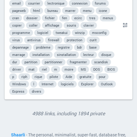
email
courrier
lectronique
connexion
forums
pageweb
html
bureau
marrer
menu
icone
cran
dossier
fichier
fen
ecirc
tres
menus
copier
coller
affichage
souris
clavier
programme
logiciel
tweakui
winzip
msconfig
virus
antivirus
firewall
protection
curit
depannage
probleme
registre
bdr
base
marrage
installation
sinstallation
lecteur
disque
dur
partition
partitionner
fragmenter
scandisk
driver
mat
riel
m
moire
MS
DOS
BIOS
p
riph
rique
pilote
Aide
gratuite
pour
Windows
l
Internet
logiciels
Explorer
Outlook
Express
divers
4988 links, including 1894 private
Shaarli
- The personal, minimalist, super-fast, database free,