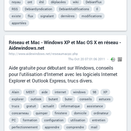
noyau
ont
été
déplacées
wiki
DebianFlux
RSS
DebianSyndication
DebianModifications
Il
existe
flux
signalant
dernières
modifications
apportées
Réseau et Mac - Windows XP et Mac OS X en réseau -
Aidewindows.net
http://www.aidewindows.net/reseaumacpc.php
Thu Oct 20 07:01:06 2011
Aide gratuite pour débutant sur Windows, conseils
pour l'utilisation d'Internet avec les logiciels Internet
Explorer et Outlook Express, trucs divers.
Alain
MEST
aide
internet
windows
98
XP
explorer
outlook
butant
buter
conseils
astuces
trucs
gratuit
actualit
informatique
assistance
concarneau
quimper
finistere
domicile
ordinateur
PC
formation
configuration
utilisation
entretien
perfectionnement
apprendre
comprendre
mail