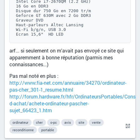
Intel Core i7-2670QM (2.2 GHz)﻿

16 Go en DDR3

Disque dur 750 Go en 7200 tr/m

Geforce GT 630M avec 2 Go DDR3﻿

Graveur DVD

Haut-parleurs Altec Lansing﻿

Wi-Fi b/g/n﻿, USB 3.0

Ecran 15,6"  HD LED
arf... si seulement on m'avait pas envoyé ce site qui
apparemment à bonne réputation (parmis mes
connaissances...)
Pas mal noté en plus :
http://www.fia-net.com/annuaire/34270/ordinateur-
pas-cher_301-1_resume.html
http://forum.hardware.fr/hfr/OrdinateursPortables/Conseil
d-achat/achete-ordinateur-pascher-
sujet_66423_1.htm
ordinateur
cher
o-pc
avis
site
vente
reconditionne
portable