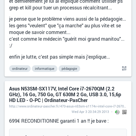
et dernièrement je lui ai expliqué comment utiliser ps
grep et kill pour tuer un processus récalcitrant...
je pense que le problème viens aussi de la pédagogie...
les gens "veulent" que "ça marche" au plus vite et se
moque de savoir comment...
c'est comme le médecin "guérit moi grand manitou"...
:/
enfin je lutte, c'est pas simple mais j'explique...
ordinateur
informatique
pédagogie
Asus N53SM-SX117V, Intel Core i7-2670QM (2.2
GHz), 16 Go, 750 Go, GT 630M 2 Go, USB 3.0, 15,6p
HD LED - O-PC | Ordinateur-PasCher
http://www.ordinateur-pascher.fr/470-asus-n53sm-s1174v-intel-core-i7-2670qm-22-ghz-8-go-750-go-gt-630m-2-go-usb-30-156p-full-hd.html
Wed Apr 3 20:34:29 2013
699€ RECONDITIONNE garanti 1 an !! je bave :