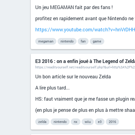
Un jeu MEGAMAN fait par des fans !
profitez en rapidement avant que Nintendo ne fa
https://www.youtube.com/watch?v=hnVrD
megaman
nintendo
fan
game
E3 2016 : on a enfin joué à The Legend of Zelda
Un bon article sur le nouveau Zelda
A lire plus tard...
HS: faut vraiment que je me fasse un plugin rea
(en plus je pense de plus en plus à mettre shaa
zelda
nintendo
nx
wiiu
e3
2016