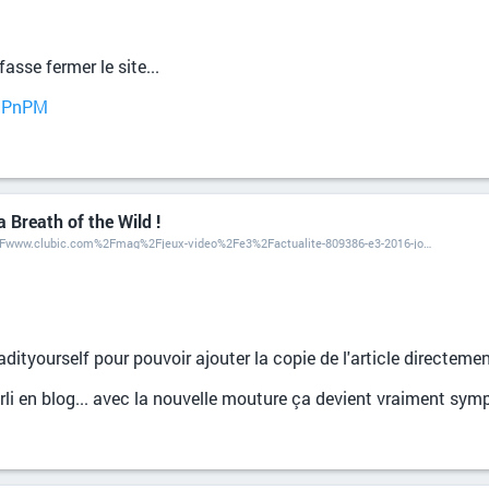
sse fermer le site...
HHPnPM
 Breath of the Wild !
https://readityourself.net/readityourself.php?&url=http%3A%2F%2Fwww.clubic.com%2Fmag%2Fjeux-video%2Fe3%2Factualite-809386-e3-2016-joue-legend-zelda-breath-wild.html
dityourself pour pouvoir ajouter la copie de l'article directemen
rli en blog... avec la nouvelle mouture ça devient vraiment symp