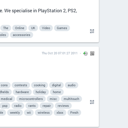
 We specialise in PlayStation 2, PS2,
The
Online
UK
Video
Games
oles
accessories
Thu Oct 20 07:01:27 2011
cons
contests
cooking
digital
audio
dhelds
hardware
holiday
home
medical
microcontrollers
misc
multitouch
psp
radio
rants
repair
reviews
le
weekly
wii
wireless
xbox
Fresh