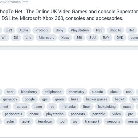
a%20Protocol.html
ShopTo.Net - The Online UK Video Games and console Superstore.
o DS Lite, Microsoft Xbox 360, consoles and accessories.
ps3
Alpha
Protocol
Sony
PlayStation
PS3
ShopTo
Net
Wii
DS
Lite
Microsoft
Xbox
360
BLU
RAY
DVD
cons
beer
blackberry
cellphones
chemistry
classic
clock
cnc
gameboy
google
gps
green
links
hackerspaces
hackit
han
kinect
laptops
laser
led
lifehacks
linux
lockpicking
macs
peripherals
phone
playstation
podcasts
portable
video
pre
solar
tablet
teardown
tool
toy
transport
weapons
wearab