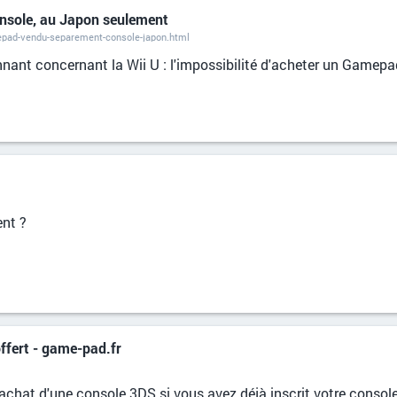
onsole, au Japon seulement
epad-vendu-separement-console-japon.html
nnant concernant la Wii U : l'impossibilité d'acheter un Gamepad
nt ?
offert - game-pad.fr
l'achat d'une console 3DS si vous avez déjà inscrit votre consol