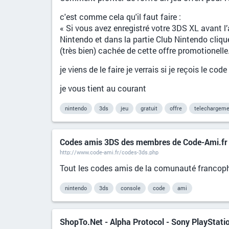
c'est comme cela qu'il faut faire :
« Si vous avez enregistré votre 3DS XL avant l’
Nintendo et dans la partie Club Nintendo clique
(très bien) cachée de cette offre promotionelle
je viens de le faire je verrais si je reçois le code 
je vous tient au courant
nintendo
3ds
jeu
gratuit
offre
telechargeme
Codes amis 3DS des membres de Code-Ami.fr
http://www.code-ami.fr/codes-3ds.php
Tout les codes amis de la comunauté francoph
nintendo
3ds
console
code
ami
ShopTo.Net - Alpha Protocol - Sony PlayStati