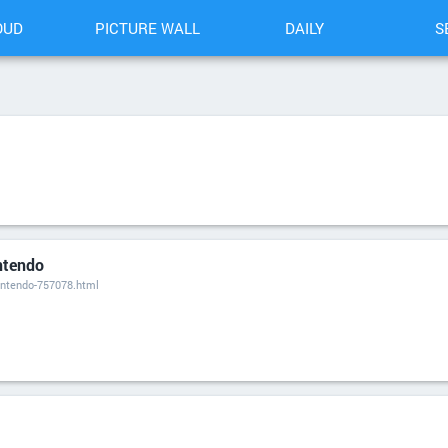
OUD
PICTURE WALL
DAILY
S
intendo
intendo-757078.html