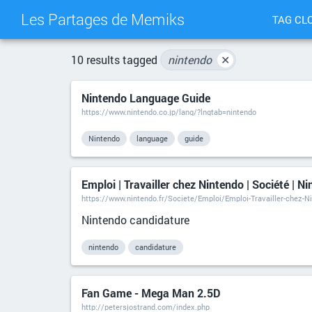
Les Partages de Memiks
TAG CL
10 results tagged
nintendo
✕
Nintendo Language Guide
https://www.nintendo.co.jp/lang/?lngtab=nintendo
Nintendo
language
guide
Emploi | Travailler chez Nintendo | Société | N
https://www.nintendo.fr/Societe/Emploi/Emploi-Travailler-chez-N
Nintendo candidature
nintendo
candidature
Fan Game - Mega Man 2.5D
http://petersjostrand.com/index.php