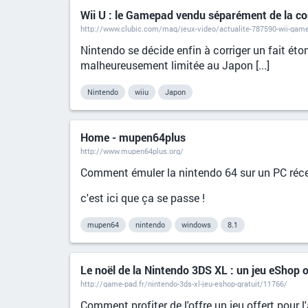
Wii U : le Gamepad vendu séparément de la c
http://www.clubic.com/mag/jeux-video/actualite-787590-wii-gam
Nintendo se décide enfin à corriger un fait éto
malheureusement limitée au Japon [...]
Nintendo
wiiu
Japon
Home - mupen64plus
http://www.mupen64plus.org/
Comment émuler la nintendo 64 sur un PC réce
c'est ici que ça se passe !
mupen64
nintendo
windows
8.1
Le noël de la Nintendo 3DS XL : un jeu eShop 
http://game-pad.fr/nintendo-3ds-xl-jeu-eshop-gratuit/11766/
Comment profiter de l'offre un jeu offert pour 