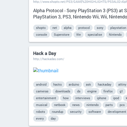
http://www.shopto.net/PS3/GAME%20HIGHLIGHTS/PS3AL02-Alph
Alpha Protocol - Sony PlayStation 3 (PS3) at 
PlayStation 3, PS3, Nintendo Wii, Wii, Nintend
shopto
net
alpha
protocol
sony
playstation
console
Superstore
We
specialise
Nintendo
Hack a Day
http://hackaday.com/
android
hacks
arduino
ask
hackaday
attiny
cameras
downloads
ds
engine
firefox
g1
entertainment
how
interviews
iphone
ipod
musical
netbook
news
nintendo
parts
pcs
robots
roundup
security
software
development
every
day