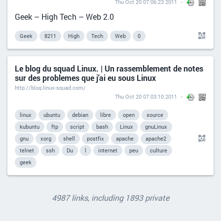
Thu Oct 20 07:06:23 2011
Geek – High Tech – Web 2.0
Geek
8211
High
Tech
Web
0
Le blog du squad Linux. | Un rassemblement de notes
sur des problemes que j'ai eu sous Linux
http://blog.linux-squad.com/
Thu Oct 20 07:03:10 2011
linux
ubuntu
debian
libre
open
source
kubuntu
ftp
script
bash
Linux
gnuLinux
gnu
xorg
shell
postfix
apache
apache2
telnet
ssh
Du
l
internet
peu
culture
geek
4987 links, including 1893 private