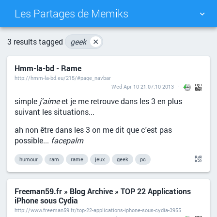
Les Partages de Memiks
TAG CLOUD
PICTURE WALL
3 results tagged
geek
✕
Hmm-la-bd - Rame
DAILY
SEARCH
http://hmm-la-bd.eu/215/#page_navbar
Wed Apr 10 21:07:10 2013
simple
j'aime
et je me retrouve dans les 3 en plus
suivant les situations...
ah non être dans les 3 on me dit que c'est pas
possible...
facepalm
humour
ram
rame
jeux
geek
pc
Freeman59.fr » Blog Archive » TOP 22 Applications
iPhone sous Cydia
http://www.freeman59.fr/top-22-applications-iphone-sous-cydia-3955