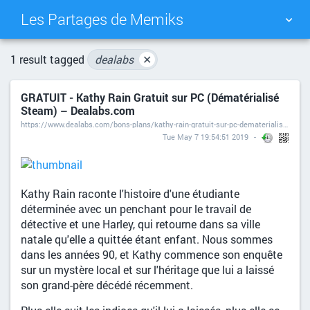
Les Partages de Memiks
TAG CLOUD
PICTURE WALL
1 result tagged
dealabs
✕
GRATUIT - Kathy Rain Gratuit sur PC (Dématérialisé
DAILY
SEARCH
Steam) – Dealabs.com
https://www.dealabs.com/bons-plans/kathy-rain-gratuit-sur-pc-dematerialise-steam-1591019
Tue May 7 19:54:51 2019
Kathy Rain raconte l'histoire d'une étudiante
déterminée avec un penchant pour le travail de
détective et une Harley, qui retourne dans sa ville
natale qu'elle a quittée étant enfant. Nous sommes
dans les années 90, et Kathy commence son enquête
sur un mystère local et sur l'héritage que lui a laissé
son grand-père décédé récemment.