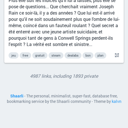
Plus elle suit les indices qu'il lui a laissés, plus elle se
pose de questions... Que cherchait vraiment Joseph
Rain ce soir-là, il y a des années ? Que lui est-il arrivé
pour qu'il ne soit soudainement plus que l'ombre de lui-
même, coincé dans un fauteuil roulant ? Quel secret a
été enterré avec une jeune artiste suicidaire, et
pourquoi tant de gens à Conwell Springs perdent-ils
l'esprit ? La vérité est sombre et sinistre...
jeu
free
gratuit
steam
dealabs
bon
plan
4987 links, including 1893 private
Shaarli
- The personal, minimalist, super-fast, database free,
bookmarking service by the Shaarli community - Theme by
kalvn