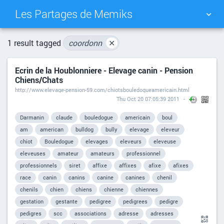
Les Partages de Memiks
TAG CLOUD
PICTURE WALL
1 result tagged
coordonn
✕
Ecrin de la Houblonniere - Elevage canin - Pension
DAILY
SEARCH
Chiens/Chats
http://www.elevage-pension-59.com/chiotsbouledogueamericain.html
Thu Oct 20 07:05:39 2011
Darmanin
claude
bouledogue
americain
boul
am
american
bulldog
bully
elevage
eleveur
chiot
Bouledogue
elevages
eleveurs
eleveuse
eleveuses
amateur
amateurs
professionnel
professionnels
siret
affixe
affixes
afixe
afixes
race
canin
canins
canine
canines
chenil
chenils
chien
chiens
chienne
chiennes
gestation
gestante
pedigree
pedigrees
pedigre
pedigres
scc
associations
adresse
adresses