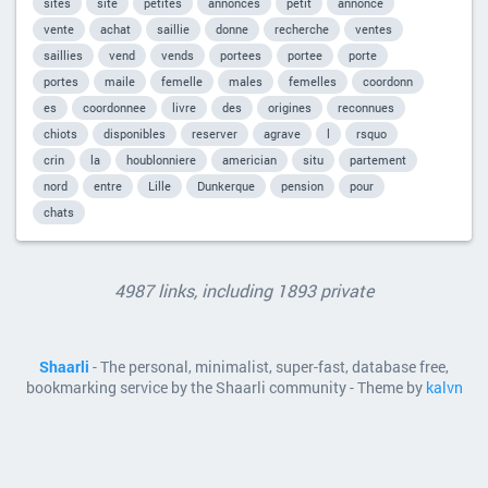
sites
site
petites
annonces
petit
annonce
vente
achat
saillie
donne
recherche
ventes
saillies
vend
vends
portees
portee
porte
portes
maile
femelle
males
femelles
coordonn
es
coordonnee
livre
des
origines
reconnues
chiots
disponibles
reserver
agrave
l
rsquo
crin
la
houblonniere
americian
situ
partement
nord
entre
Lille
Dunkerque
pension
pour
chats
4987 links, including 1893 private
Shaarli
- The personal, minimalist, super-fast, database free,
bookmarking service by the Shaarli community - Theme by
kalvn