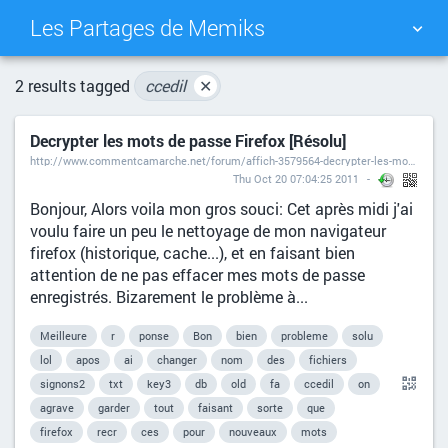
Les Partages de Memiks
TAG CLOUD
PICTURE WALL
2 results tagged
ccedil
✕
Decrypter les mots de passe Firefox [Résolu]
DAILY
SEARCH
http://www.commentcamarche.net/forum/affich-3579564-decrypter-les-mots-de-passe-firefox#0
Thu Oct 20 07:04:25 2011
Bonjour, Alors voila mon gros souci: Cet après midi j'ai
voulu faire un peu le nettoyage de mon navigateur
firefox (historique, cache...), et en faisant bien
attention de ne pas effacer mes mots de passe
enregistrés. Bizarement le problème à...
Meilleure
r
ponse
Bon
bien
probleme
solu
lol
apos
ai
changer
nom
des
fichiers
signons2
txt
key3
db
old
fa
ccedil
on
agrave
garder
tout
faisant
sorte
que
firefox
recr
ces
pour
nouveaux
mots