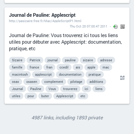
Journal de Pauline: Applescript
http://pasizaire.free.fr/Mac/AppleScriptP1.html
Thu Oct 20 07:00:47 2011
Journal de Pauline: Vous trouverez ici tous les liens
utiles pour débuter avec Applescript: documentation,
pratique, etc
Sizaire
Patrick
journal
pauline
sizaire
adresse
famille
france
fran
ccedil
ais
apple
mac
macintosh
applescript
documentation
pratique
osax
osasen
complement
pilotage
additions
Journal
Pauline
Vous
trouverez
ici
liens
utiles
pour
buter
Applescript
etc
4987 links, including 1893 private