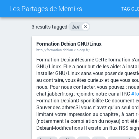
Les Partages de Memiks
TAG CL
3 results tagged
but
✕
Formation Debian GNU/Linux
http://formation-debian.via.ecp.fr/
Formation DebianRésumé Cette formation s'ad
GNU/Linux. Elle a pour but de les aider à inst
installer GNU/Linux sans vous poser de question
au contraire, vous êtes curieux et que vous so
nous. Pour nous contacter, vous pouvez : nous é
chat.jabberfr.org ;rejoindre notre canal IRC
#fo
Formation DebianDisponibilité Ce document est
Sauver des arbresSi vous n'avez qu'un seul or
limitant votre impression au chapitre , à parti
(notamment la compilation du noyau) ont été
DebianModifications Il existe un flux RSS sig