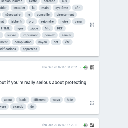
DebianRésumé
Cette
adresse
aux
aider
installer
la
main
système
afin
nécessaire
je
conseille
directement
hat
jabberfr
org
rejoindre
notre
canal
HTML
ligne
zippé
Mio
PDF
z
suivre
imprimant
pouvez
sauver
mment
compilation
noyau
ont
été
difications
apportées
Thu Oct 20 07:07:58 2011
ut if you're really serious about protecting
about
loads
different
ways
hide
Here
exactly
do
Thu Oct 20 07:07:57 2011