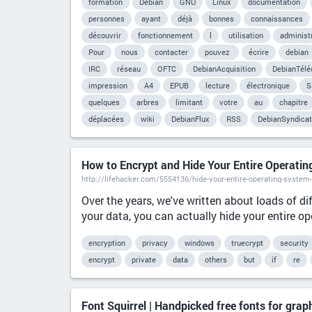
formation
Debian
GNU
Linux
documentation
personnes
ayant
déjà
bonnes
connaissances
découvrir
fonctionnement
l
utilisation
administ
Pour
nous
contacter
pouvez
écrire
debian
IRC
réseau
OFTC
DebianAcquisition
DebianTél
impression
A4
EPUB
lecture
électronique
S
quelques
arbres
limitant
votre
au
chapitre
déplacées
wiki
DebianFlux
RSS
DebianSyndicat
How to Encrypt and Hide Your Entire Operatin
http://lifehacker.com/5554136/hide-your-entire-operating-system
Over the years, we've written about loads of di
your data, you can actually hide your entire op
encryption
privacy
windows
truecrypt
security
encrypt
private
data
others
but
if
re
Font Squirrel | Handpicked free fonts for grap