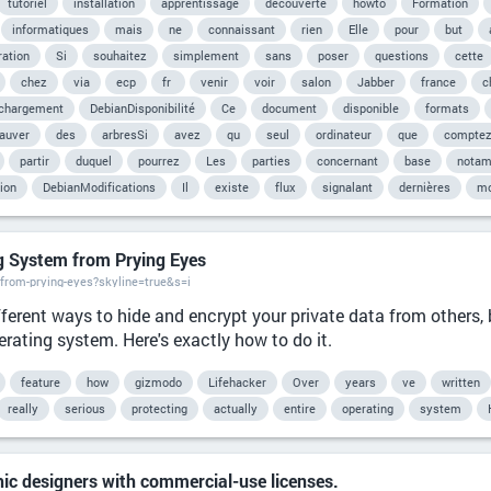
tutoriel
installation
apprentissage
découverte
howto
Formation
informatiques
mais
ne
connaissant
rien
Elle
pour
but
ration
Si
souhaitez
simplement
sans
poser
questions
cette
chez
via
ecp
fr
venir
voir
salon
Jabber
france
c
échargement
DebianDisponibilité
Ce
document
disponible
formats
auver
des
arbresSi
avez
qu
seul
ordinateur
que
compte
partir
duquel
pourrez
Les
parties
concernant
base
nota
ion
DebianModifications
Il
existe
flux
signalant
dernières
mo
g System from Prying Eyes
-from-prying-eyes?skyline=true&s=i
fferent ways to hide and encrypt your private data from others, b
erating system. Here's exactly how to do it.
feature
how
gizmodo
Lifehacker
Over
years
ve
written
really
serious
protecting
actually
entire
operating
system
hic designers with commercial-use licenses.