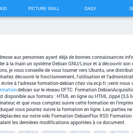
OUD
PICTURE WALL
DAILY
S
resse aux personnes ayant déjà de bonnes connaissances infor
aller à la main un système Debian GNU/Linux et à découvrir son 
s, je vous conseille de vous tourner vers Ubuntu, une distributi
uhaitez découvrir le fonctionnement, l'utilisation et l'administ
crire à l'adresse formation-debian chez via.ecp.fr ;venir nous v
rmation
-debian sur le réseau OFTC. Formation DebianAcquisi
 disponible aux formats : HTML en ligne ou HTML zippé (3,5 Mi
dinateur, et que vous comptez suivre cette formation en l'impri
r duquel vous pourrez suivre la formation en ligne. Les parties n
 déplacées sur notre wiki Formation DebianFlux RSS Formatio
nalant les dernières modifications apportées à ce document.