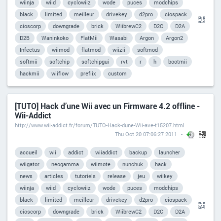
wiinja
wiid
cyclowiiz
wode
puces
modchips
black
limited
meilleur
drivekey
d2pro
ciospack
cioscorp
downgrade
brick
WiibrewC2
D2C
D2A
D2B
Waninkoko
FlatMii
Wasabi
Argon
Argon2
Infectus
wiimod
flatmod
wiizii
softmod
softmii
softchip
softchipgui
rvt
r
h
bootmii
hackmii
wiiflow
prefiix
custom
[TUTO] Hack d’une Wii avec un Firmware 4.2 offline -
Wii-Addict
http://www.wii-addict.fr/forum/TUTO-Hack-dune-Wii-ave-t15207.html
Thu Oct 20 07:06:27 2011
accueil
wii
addict
wiiaddict
backup
launcher
wiigator
neogamma
wiimote
nunchuk
hack
news
articles
tutoriels
release
jeu
wiikey
wiinja
wiid
cyclowiiz
wode
puces
modchips
black
limited
meilleur
drivekey
d2pro
ciospack
cioscorp
downgrade
brick
WiibrewC2
D2C
D2A