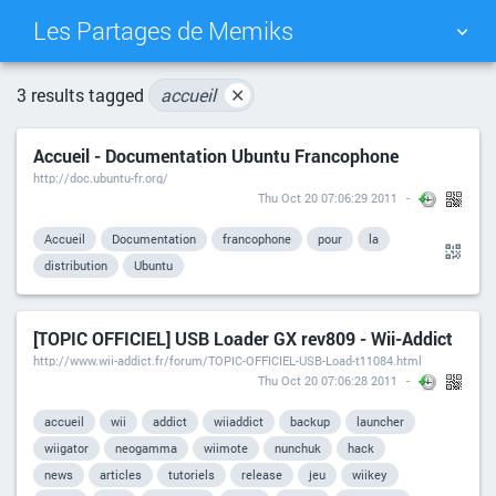
Les Partages de Memiks
TAG CLOUD
PICTURE WALL
3 results tagged
accueil
✕
Accueil - Documentation Ubuntu Francophone
DAILY
SEARCH
http://doc.ubuntu-fr.org/
Thu Oct 20 07:06:29 2011
Accueil
Documentation
francophone
pour
la
distribution
Ubuntu
[TOPIC OFFICIEL] USB Loader GX rev809 - Wii-Addict
http://www.wii-addict.fr/forum/TOPIC-OFFICIEL-USB-Load-t11084.html
Thu Oct 20 07:06:28 2011
accueil
wii
addict
wiiaddict
backup
launcher
wiigator
neogamma
wiimote
nunchuk
hack
news
articles
tutoriels
release
jeu
wiikey