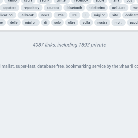
yahoo
cydia
saurik
twitter
facebook
apple
italia
3gs
appstore
repository
sources
ibluetooth
telefonino
cellulare
me
licazioni
jailbreak
news
HYiP
HYi
Il
miglior
sito
dedicat
ne
delle
migliori
di
solo
oltre
sulla
nostra
molti
pacc
4987 links, including 1893 private
nimalist, super-fast, database free, bookmarking service by the Shaarli