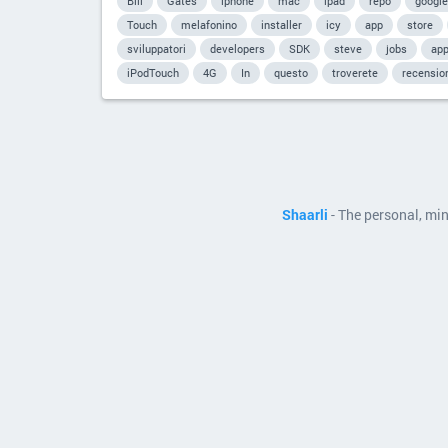
Bill
Gates
iphone
mac
ipad
repo
google
Touch
melafonino
installer
icy
app
store
sviluppatori
developers
SDK
steve
jobs
app
iPodTouch
4G
In
questo
troverete
recensio
Shaarli
- The personal, mi