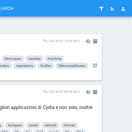
EARCH
Thu Oct 20 07:15:03 2011
thermiques
tractées
mulching
ordure
Aspirateurs
feuilles
Débroussailleuses
Thu Oct 20 07:09:45 2011
liori applicazioni di Cydia e non solo, inoltre
g
MySpace
social
network
Internet