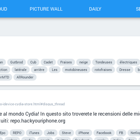
OUD
PICTURE WALL
DAILY
S
an
Gutbrod
Cub
Cadet
Fraises
neige
Tondeuses
électriques
ction
latérale
arrière
Les
motobineuses
rotofraises
Dresse
b
erMTD
AllRounder
o-idevice-cydia-store.html#disqus_thread
e al mondo Cydia! In questo sito troverete le recensioni delle mig
tuiti: repo.hackyouriphone.org
rEpo
REPO
iTunes
Jobs
Steve
iPhone
Facebook
FB
Netlo