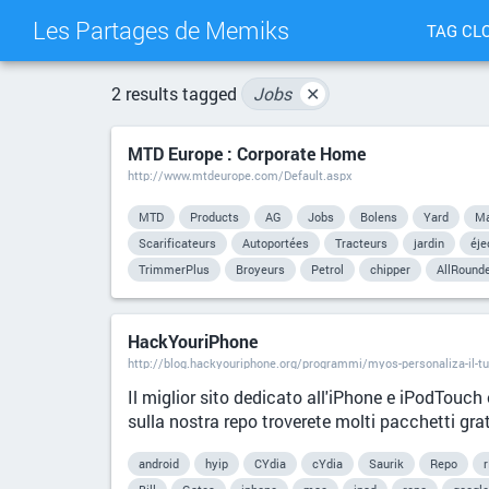
Les Partages de Memiks
TAG CL
2 results tagged
Jobs
✕
MTD Europe : Corporate Home
http://www.mtdeurope.com/Default.aspx
MTD
Products
AG
Jobs
Bolens
Yard
M
Scarificateurs
Autoportées
Tracteurs
jardin
éje
TrimmerPlus
Broyeurs
Petrol
chipper
AllRound
HackYouriPhone
http://blog.hackyouriphone.org/programmi/myos-personaliza-il-tu
Il miglior sito dedicato all'iPhone e iPodTouch 
sulla nostra repo troverete molti pacchetti gra
android
hyip
CYdia
cYdia
Saurik
Repo