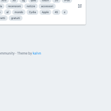
3GS
3G
3g
ipod
touch
2G
iPod
la
recensioni
notizie
accessori
o
al
mondo
Cydia
Apple
4S
e
hetti
gratuiti
 community - Theme by
kalvn