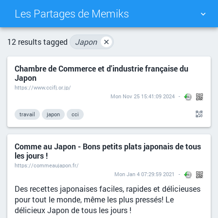
Les Partages de Memiks
TAG CLOUD
PICTURE WALL
12 results tagged
Japon
✕
Chambre de Commerce et d'industrie française du
DAILY
SEARCH
Japon
https://www.ccifj.or.jp/
Mon Nov 25 15:41:09 2024
travail
japon
cci
Comme au Japon - Bons petits plats japonais de tous
les jours !
https://commeaujapon.fr/
Mon Jan 4 07:29:59 2021
Des recettes japonaises faciles, rapides et délicieuses
pour tout le monde, même les plus pressés! Le
délicieux Japon de tous les jours !