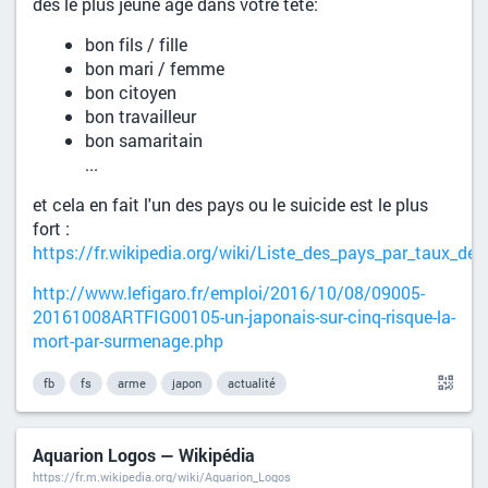
dés le plus jeune age dans votre tête:
bon fils / fille
bon mari / femme
bon citoyen
bon travailleur
bon samaritain
...
et cela en fait l'un des pays ou le suicide est le plus
fort :
https://fr.wikipedia.org/wiki/Liste_des_pays_par_taux_de_
http://www.lefigaro.fr/emploi/2016/10/08/09005-
20161008ARTFIG00105-un-japonais-sur-cinq-risque-la-
mort-par-surmenage.php
fb
fs
arme
japon
actualité
Aquarion Logos — Wikipédia
https://fr.m.wikipedia.org/wiki/Aquarion_Logos