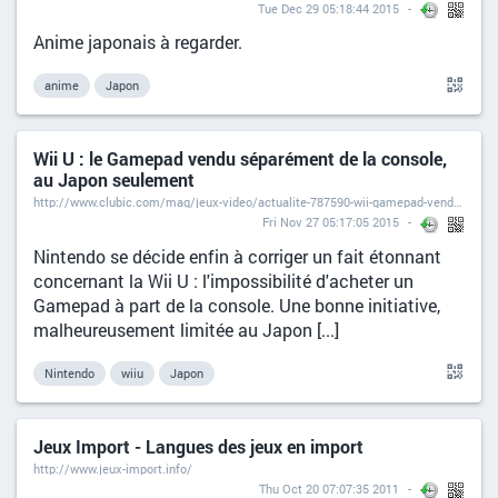
Tue Dec 29 05:18:44 2015
Anime japonais à regarder.
anime
Japon
Wii U : le Gamepad vendu séparément de la console,
au Japon seulement
http://www.clubic.com/mag/jeux-video/actualite-787590-wii-gamepad-vendu-separement-console-japon.html
Fri Nov 27 05:17:05 2015
Nintendo se décide enfin à corriger un fait étonnant
concernant la Wii U : l'impossibilité d'acheter un
Gamepad à part de la console. Une bonne initiative,
malheureusement limitée au Japon [...]
Nintendo
wiiu
Japon
Jeux Import - Langues des jeux en import
http://www.jeux-import.info/
Thu Oct 20 07:07:35 2011