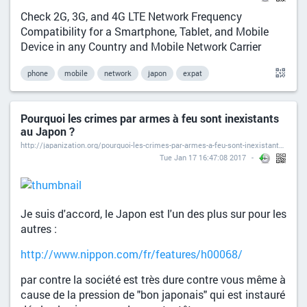
Check 2G, 3G, and 4G LTE Network Frequency
Compatibility for a Smartphone, Tablet, and Mobile
Device in any Country and Mobile Network Carrier
phone
mobile
network
japon
expat
Pourquoi les crimes par armes à feu sont inexistants
au Japon ?
http://japanization.org/pourquoi-les-crimes-par-armes-a-feu-sont-inexistants-au-japon/
Tue Jan 17 16:47:08 2017
Je suis d'accord, le Japon est l'un des plus sur pour les
autres :
http://www.nippon.com/fr/features/h00068/
par contre la société est très dure contre vous même à
cause de la pression de "bon japonais" qui est instauré