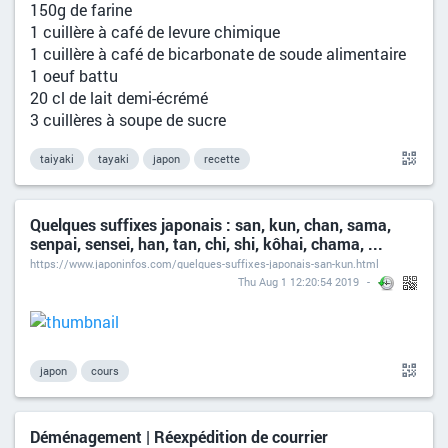
150g de farine
1 cuillère à café de levure chimique
1 cuillère à café de bicarbonate de soude alimentaire
1 oeuf battu
20 cl de lait demi-écrémé
3 cuillères à soupe de sucre
taiyaki
tayaki
japon
recette
Quelques suffixes japonais : san, kun, chan, sama,
senpai, sensei, han, tan, chi, shi, kôhai, chama, ...
https://www.japoninfos.com/quelques-suffixes-japonais-san-kun.html
Thu Aug 1 12:20:54 2019
japon
cours
Déménagement | Réexpédition de courrier