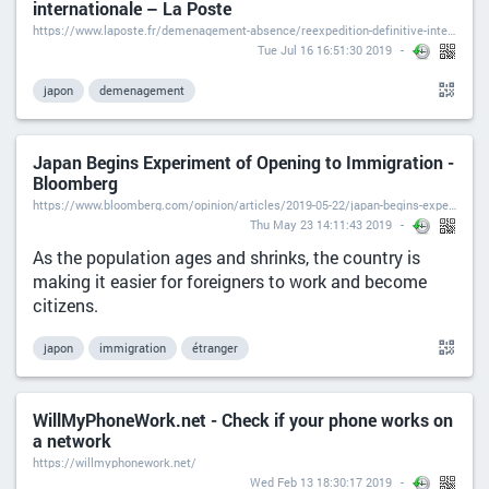
internationale – La Poste
https://www.laposte.fr/demenagement-absence/reexpedition-definitive-internationale
Tue Jul 16 16:51:30 2019
japon
demenagement
Japan Begins Experiment of Opening to Immigration -
Bloomberg
https://www.bloomberg.com/opinion/articles/2019-05-22/japan-begins-experiment-of-opening-to-immigration
Thu May 23 14:11:43 2019
As the population ages and shrinks, the country is
making it easier for foreigners to work and become
citizens.
japon
immigration
étranger
WillMyPhoneWork.net - Check if your phone works on
a network
https://willmyphonework.net/
Wed Feb 13 18:30:17 2019