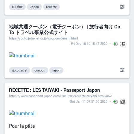
cuisine
Japon
recette
地域共通クーポン（電子クーポン） | 旅行者向け Go
To トラベル事業公式サイト
https://goto.jata-net.or.jp/coupon/denshi.html
Fri Dec 18 10:15:47 2020
gototravel
coupon
japon
RECETTE : LES TAIYAKI - Passeport Japon
https://www.passeport-japon.com/2019/06/recette-taiyaki.html?m=1
Sat Jan 11 07:51:00 2020
Pour la pâte