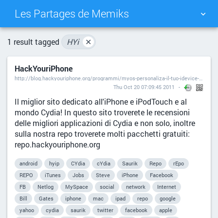
Les Partages de Memiks
TAG CLOUD
PICTURE WALL
1 result tagged
HYi
✕
HackYouriPhone
DAILY
SEARCH
http://blog.hackyouriphone.org/programmi/myos-personaliza-il-tuo-idevice-cydia-store.html#disqus_thread
Thu Oct 20 07:09:45 2011
Il miglior sito dedicato all'iPhone e iPodTouch e al
mondo Cydia! In questo sito troverete le recensioni
delle migliori applicazioni di Cydia e non solo, inoltre
sulla nostra repo troverete molti pacchetti gratuiti:
repo.hackyouriphone.org
android
hyip
CYdia
cYdia
Saurik
Repo
rEpo
REPO
iTunes
Jobs
Steve
iPhone
Facebook
FB
Netlog
MySpace
social
network
Internet
Bill
Gates
iphone
mac
ipad
repo
google
yahoo
cydia
saurik
twitter
facebook
apple