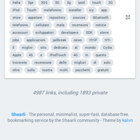
italia
3gs
3GS
3G
3g
ipod
touch
2G
iPod
Touch
melafonino
installer
icy
app
store
appstore
repository
sources
ibluetooth
telefonino
cellulare
mela
recensioni
notizie
accessori
sviluppatori
developers
SDK
steve
jobs
applicazioni
jailbreak
news
HYiP
HYi
Il
miglior
sito
dedicato
al
mondo
Cydia
Apple
4S
e
iPodTouch
4G
In
questo
troverete
recensione
delle
migliori
di
solo
oltre
sulla
nostra
molti
pacchetti
gratuiti
4987 links, including 1893 private
Shaarli
- The personal, minimalist, super-fast, database free,
bookmarking service by the Shaarli community - Theme by
kalvn