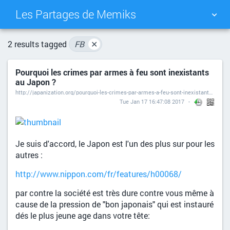
Les Partages de Memiks
TAG CLOUD
PICTURE WALL
2 results tagged
FB
✕
Pourquoi les crimes par armes à feu sont inexistants
DAILY
SEARCH
au Japon ?
http://japanization.org/pourquoi-les-crimes-par-armes-a-feu-sont-inexistants-au-japon/
Tue Jan 17 16:47:08 2017
Je suis d'accord, le Japon est l'un des plus sur pour les
autres :
http://www.nippon.com/fr/features/h00068/
par contre la société est très dure contre vous même à
cause de la pression de "bon japonais" qui est instauré
dés le plus jeune age dans votre tête: