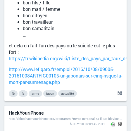
bon fils / fille
bon mari / femme
bon citoyen
bon travailleur
bon samaritain
...
et cela en fait l'un des pays ou le suicide est le plus
fort :
https://fr.wikipedia.org/wiki/Liste_des_pays_par_taux_de_
http://www.lefigaro.fr/emploi/2016/10/08/09005-
20161008ARTFIG00105-un-japonais-sur-cinq-risque-la-
mort-par-surmenage.php
fb
fs
arme
japon
actualité
HackYouriPhone
http://blog.hackyouriphone.org/programmi/myos-personaliza-il-tuo-idevice-cydia-store.html#disqus_thread
Thu Oct 20 07:09:45 2011