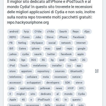
Il miglior sito dedicato all'iPhone e iPodTouch e al
mondo Cydia! In questo sito troverete le recensioni
delle migliori applicazioni di Cydia e non solo, inoltre
sulla nostra repo troverete molti pacchetti gratuiti:
repo.hackyouriphone.org
android
hyip
CYdia
cYdia
Saurik
Repo
rEpo
REPO
iTunes
Jobs
Steve
iPhone
Facebook
FB
Netlog
MySpace
social
network
Internet
Bill
Gates
iphone
mac
ipad
repo
google
yahoo
cydia
saurik
twitter
facebook
apple
italia
3gs
3GS
3G
3g
ipod
touch
2G
iPod
Touch
melafonino
installer
icy
app
store
appstore
repository
sources
ibluetooth
telefonino
cellulare
mela
recensioni
notizie
accessori
sviluppatori
developers
SDK
steve
jobs
applicazioni
jailbreak
news
HYiP
HYi
Il
miglior
sito
dedicato
al
mondo
Cydia
Apple
4S
e
iPodTouch
4G
In
questo
troverete
recensione
delle
migliori
di
solo