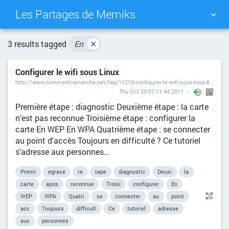
Les Partages de Memiks
TAG CLOUD
PICTURE WALL
3 results tagged
En
✕
Configurer le wifi sous Linux
DAILY
SEARCH
http://www.commentcamarche.net/faq/11210-configurer-le-wifi-sous-linux#simili
Thu Oct 20 07:11:44 2011
Première étape : diagnostic Deuxième étape : la carte
n'est pas reconnue Troisième étape : configurer la
carte En WEP En WPA Quatrième étape : se connecter
au point d'accès Toujours en difficulté ? Ce tutoriel
s'adresse aux personnes...
Premi
egrave
re
tape
diagnostic
Deuxi
la
carte
apos
reconnue
Troisi
configurer
En
WEP
WPA
Quatri
se
connecter
au
point
acc
Toujours
difficult
Ce
tutoriel
adresse
aux
personnes