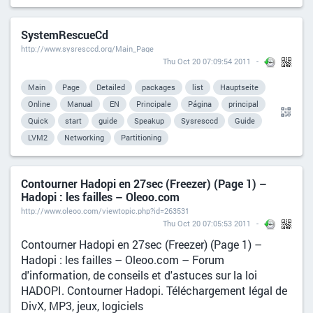
SystemRescueCd
http://www.sysresccd.org/Main_Page
Thu Oct 20 07:09:54 2011
Main
Page
Detailed
packages
list
Hauptseite
Online
Manual
EN
Principale
Página
principal
Quick
start
guide
Speakup
Sysresccd
Guide
LVM2
Networking
Partitioning
Contourner Hadopi en 27sec (Freezer) (Page 1) –
Hadopi : les failles – Oleoo.com
http://www.oleoo.com/viewtopic.php?id=263531
Thu Oct 20 07:05:53 2011
Contourner Hadopi en 27sec (Freezer) (Page 1) –
Hadopi : les failles – Oleoo.com – Forum
d'information, de conseils et d'astuces sur la loi
HADOPI. Contourner Hadopi. Téléchargement légal de
DivX, MP3, jeux, logiciels