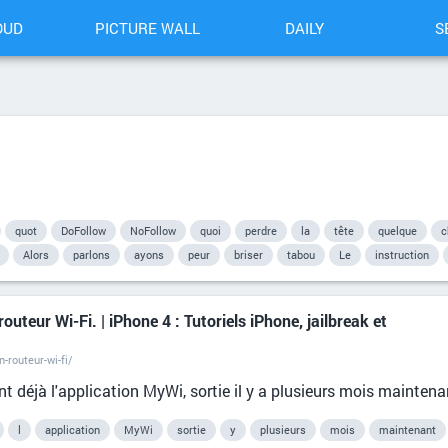
OUD
PICTURE WALL
DAILY
S
quot
DoFollow
NoFollow
quoi
perdre
la
tête
quelque
c
Alors
parlons
ayons
peur
briser
tabou
Le
instruction
eur Wi-Fi. | iPhone 4 : Tutoriels iPhone, jailbreak et
routeur-wi-fi/
 déjà l'application MyWi, sortie il y a plusieurs mois mainten
l
application
MyWi
sortie
y
plusieurs
mois
maintenant