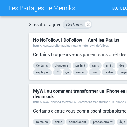
Les Partages de Memiks
TAG CL
2 results tagged
Certains
✕
No NoFollow, I DoFollow ! | Aurélien Paulus
http://www.aurelienpaulus.net/no-nofollow-i-dofollow/
Certains blogueurs vous parlent sans arrêt des
Certains
blogueurs
parlent
sans
arrêt
des
expliquer
C
ça
secret
pour
rester
page
MyWi, ou comment transformer un iPhone en rout
désimlock
http://www.iphone4.fr/mywi-ou-comment-transformer-un-iphone-en-
Certains d'entre vous connaissent probablement
Certains
entre
connaissent
probablement
déjà