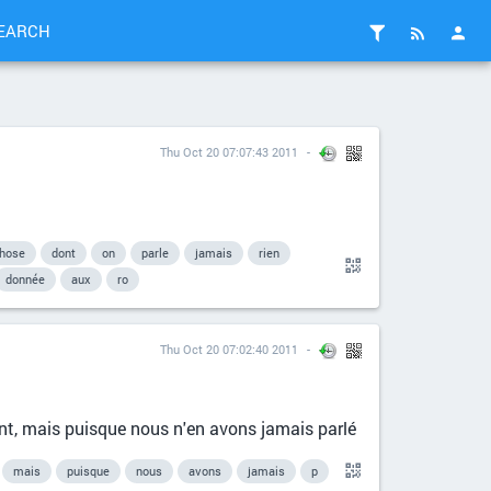
EARCH
Thu Oct 20 07:07:43 2011
hose
dont
on
parle
jamais
rien
donnée
aux
ro
Thu Oct 20 07:02:40 2011
ant, mais puisque nous n'en avons jamais parlé
mais
puisque
nous
avons
jamais
p